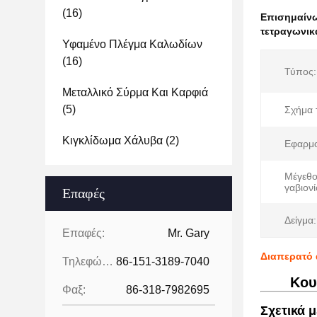
(16)
Επισημαίν
τετραγωνικά
Υφαμένο Πλέγμα Καλωδίων
(16)
Τύπος:
Μεταλλικό Σύρμα Και Καρφιά
(5)
Σχήμα 
Κιγκλίδωμα Χάλυβα
(2)
Εφαρμο
Μέγεθο
γαβιονί
Επαφές
Δείγμα:
Επαφές:
Mr. Gary
Διαπερατό 
Τηλεφώνημα:
86-151-3189-7040
Κου
Φαξ:
86-318-7982695
Σχετικά 