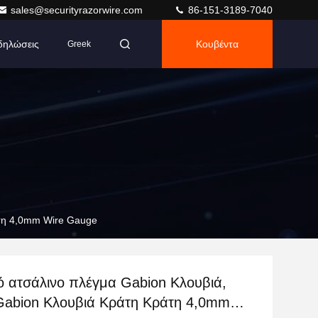
sales@securityrazorwire.com
86-151-3189-7040
δηλώσεις
Κουβέντα
Greek
άτη 4,0mm Wire Gauge
ό ατσάλινο πλέγμα Gabion Κλουβιά,
Gabion Κλουβιά Κράτη Κράτη 4,0mm