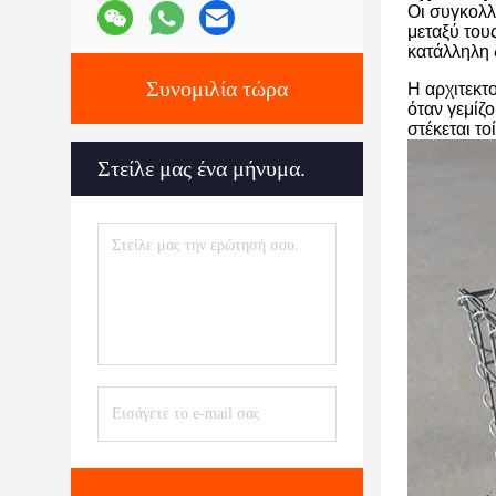
Οι συγκολλ
μεταξύ τους
κατάλληλη 
Συνομιλία τώρα
Η αρχιτεκτ
όταν γεμίζ
στέκεται τ
Στείλε μας ένα μήνυμα.