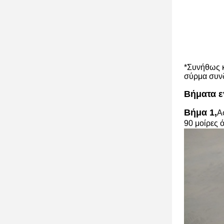
*Συνήθως κ
σύρμα συνδ
Βήματα ε
Βήμα 1,
Α
90 μοίρες 