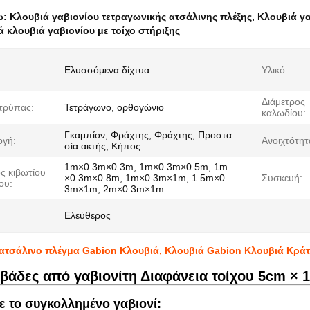
ω:
Κλουβιά γαβιονίου τετραγωνικής ατσάλινης πλέξης
,
Κλουβιά γα
 κλουβιά γαβιονίου με τοίχο στήριξης
Ελυσσόμενα δίχτυα
Υλικό:
Διάμετρος
τρύπας:
Τετράγωνο, ορθογώνιο
καλωδίου:
Γκαμπίον, Φράχτης, Φράχτης, Προστα
γή:
Ανοιχτότητ
σία ακτής, Κήπος
1m×0.3m×0.3m, 1m×0.3m×0.5m, 1m
ς κιβωτίου
×0.3m×0.8m, 1m×0.3m×1m, 1.5m×0.
Συσκευή:
ου:
3m×1m, 2m×0.3m×1m
Ελεύθερος
ατσάλινο πλέγμα Gabion Κλουβιά, Κλουβιά Gabion Κλουβιά Κρά
βάδες από γαβιονίτη Διαφάνεια τοίχου 5cm × 
με το συγκολλημένο γαβιονί: