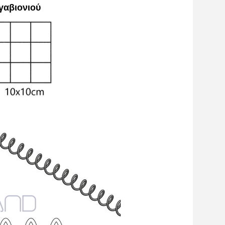
γαβιονιού