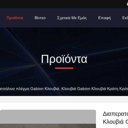
Προϊόντα
Βίντεο
Σχετικά Με Εμάς
Επαφή
Εκ
Προϊόντα
ατσάλινο πλέγμα Gabion Κλουβιά, Κλουβιά Gabion Κλουβιά Κράτη Κρ
Διαπερατ
Κλουβιά 