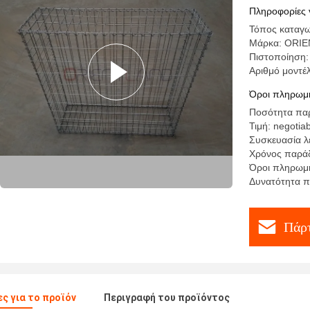
Wire Gau
Πληροφορίες 
Τόπος καταγω
Μάρκα: ORI
Πιστοποίηση:
Αριθμό μοντ
Όροι πληρωμή
Ποσότητα παρ
Τιμή: negotia
Συσκευασία λε
Χρόνος παράδ
Όροι πληρωμή
Δυνατότητα π
Πάρτ
ς για το προϊόν
Περιγραφή του προϊόντος