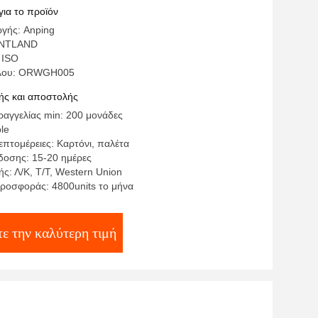
ge
για το προϊόν
γής: Anping
ENTLAND
 ISO
έλου: ORWGH005
ς και αποστολής
αγγελίας min: 200 μονάδες
ble
πτομέρειες: Καρτόνι, παλέτα
οσης: 15-20 ημέρες
ς: Λ/Κ, Τ/Τ, Western Union
ροσφοράς: 4800units το μήνα
ε την καλύτερη τιμή