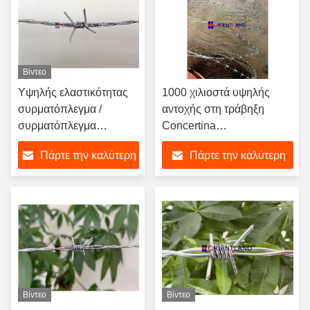
Βίντεο
Υψηλής ελαστικότητας
1000 χιλιοστά υψηλής
συρματόπλεγμα /
αντοχής στη τράβηξη
συρματόπλεγμα
Concertina
φράχτης 2,5 mm μήκος
συρματόπλεγμα 15m 68
Πάρτε την καλύτερη
Πάρτε την καλύτερη
250m
σπείρες
τιμή
τιμή
Βίντεο
Βίντεο