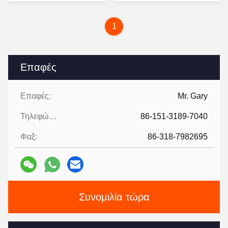
τιμή
τιμή
1
Επαφές
Επαφές:
Mr. Gary
Τηλεφώνημα:
86-151-3189-7040
Φαξ:
86-318-7982695
Συνομιλία τώρα