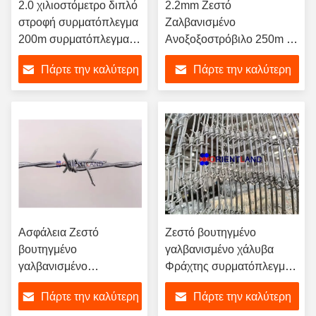
2.0 χιλιοστόμετρο διπλό
2.2mm Ζεστό
στροφή συρματόπλεγμα
Ζαλβανισμένο
200m συρματόπλεγμα
Ανοξοξοστρόβιλο 250m /
φράχτης 5 ίντσες
Ζαλβανισμένο Αλεξίπτωτο
Πάρτε την καλύτερη
Πάρτε την καλύτερη
διαφορά Barb
τιμή
τιμή
Ασφάλεια Ζεστό
Ζεστό βουτηγμένο
βουτηγμένο
γαλβανισμένο χάλυβα
γαλβανισμένο
Φράχτης συρματόπλεγμα
συρματόπλεγμα 2,5 mm
Concertina Coil 500m
Πάρτε την καλύτερη
Πάρτε την καλύτερη
για πλέγμα φράχτη
συρματόπλεγμα