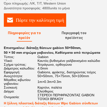
Όροι πληρωμής: Λ/Κ, Τ/Τ, Western Union
Δυνατότητα προσφοράς: 4800units το μήνα
Πάρτε την καλύτερη τιμή
Πληροφορίες για το
Περιγραφή του
προϊόν
προϊόντος
Επισημαίνω:
διάταξη θέσεων gabion 50×50mm
,
50 × 50 mm στρώμα γαβιονίου
,
Καθίσματα από πετρώματα
Τύπος:
Gabion
Υλικό:
Καυτός-βυθισμένο γαλβανισμένο καλώδιο
Σχήμα τρύπας:
Τετράγωνο, ορθογώνιο
Διάμετρος καλωδίου:
4.0mm
Εφαρμογή:
Gabions, φράκτης, διατηρώντας τοίχος
Ανοιχτότητα:
50×50mm, 75×75mm, 50×100mm
Μέγεθος κιβωτίου
1m×0.3m×0.3m
γαβιονίου:
Συσκευή:
Καρτόνι, παλέτα
Δείγμα:
Ελεύθερος
ΣΤΕΡΕΟΙ ΠΕΡΙΦΡΑΖΟΝΤΑΣ GABION
Ονομασία:
ΤΟΊΧΟΙ ΒΡΑΧΟΥ
Η ξύλινη πλαστική διάταξη θέσεων Wpc Gabion σύνθετων