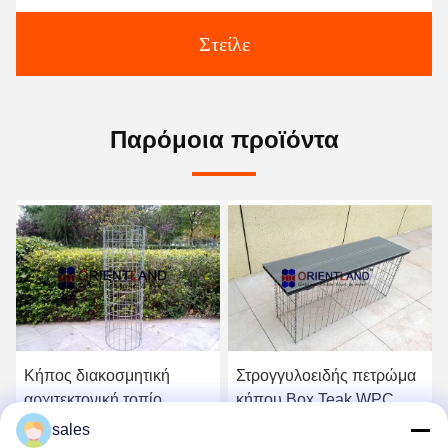
Στείλε
Παρόμοια προϊόντα
Κήπος διακοσμητική
Στρογγυλοειδής πετρώμα
αρχιτεκτονική τοπίο
κήπου Box Teak WPC
Γκαμπιόν στήλες
3.5mm Gabion Bench
sales
50×100mm
Seat συγκολλημένο