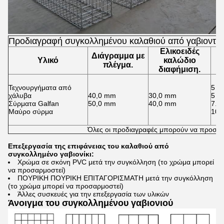
Προδιαγραφή συγκολλημένου καλαθιού από γαβιοντό
Ελικοειδές
Διάγραμμα με
Υλικό
καλώδιο
Α
πλέγμα.
διαφήμιση.
Τεχνουργήματα από
5 ×
χάλυβα
40,0 mm
30,0 mm
5 ×
Σύρματα Galfan
50,0 mm
40,0 mm
7.6
Μαύρο σύρμα
10 
Όλες οι προδιαγραφές μπορούν να προσα
Επεξεργασία της επιφάνειας του καλαθιού από
συγκολλημένο γαβιονίκι:
Χρώμα σε σκόνη PVC μετά την συγκόλληση (το χρώμα μπορεί
να προσαρμοστεί)
ΠΟΥΡΙΚΗ ΠΟΥΡΙΚΗ ΕΠΙΤΑΓΟΡΙΣΜΑΤΗ μετά την συγκόλληση
(το χρώμα μπορεί να προσαρμοστεί)
Άλλες συσκευές για την επεξεργασία των υλικών
Άνοιγμα του συγκολλημένου γαβιονιού