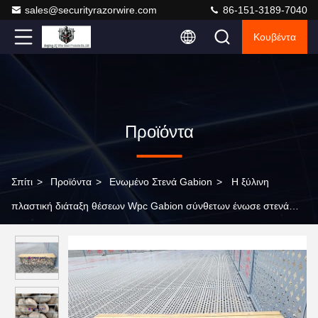
sales@securityrazorwire.com
86-151-3189-7040
Κουβέντα
Προϊόντα
Σπίτι
>
Προϊόντα
>
Ενωμένο Στενά Gabion
>
Η ξύλινη
πλαστική διάταξη θέσεων Wpc Gabion σύνθετων ένωσε στενά
50×50mm 2m×0.5m×0.5m