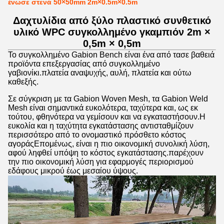
ένωσε στενά 50×50mm 2m×0.5m×0.5m
Δαχτυλίδια από ξύλο πλαστικό συνθετικό
υλικό WPC συγκολλημένο γκαμπιόν 2m ×
0,5m × 0,5m
Το συγκολλημένο Gabion Bench είναι ένα από τα
σε βαθειά
προϊόντα επεξεργασίας από συγκολλημένο
γαβιονίκι.
πλατεία αναψυχής, αυλή, πλατεία και ούτω
καθεξής.
Σε σύγκριση με τα Gabion Woven Mesh, τα Gabion Weld
Mesh είναι σημαντικά ευκολότερα, ταχύτερα και, ως εκ
τούτου, φθηνότερα να γεμίσουν και να εγκαταστήσουν.Η
ευκολία και η ταχύτητα εγκατάστασης αντισταθμίζουν
περισσότερο από το ονομαστικό πρόσθετο κόστος
αγοράςΕπομένως, είναι η πιο οικονομική συνολική λύση,
αφού ληφθεί υπόψη το κόστος εγκατάστασης.παρέχουν
την πιο οικονομική λύση για εφαρμογές περιορισμού
εδάφους μικρού έως μεσαίου ύψους.