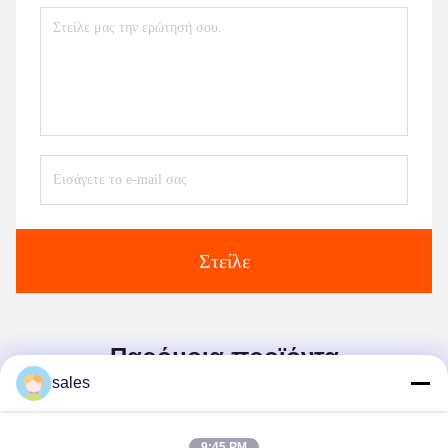
Στείλε
Παρόμοια προϊόντα
sales
9:45 PM