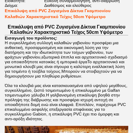
Ειδικότητα:
Εύκολη συναρμολόγηση, αντι-διάβρωση
Δείγμα:
Διαθέσιμος και ελεύθερος
Επικάλυψη από PVC Ζυγισμένα Δίκτυα Γκαμπιονίου
Καλαθιών Χαρακτηριστικό Τείχος 50cm Υψόμετρο
Επικάλυψη από PVC Ζυγισμένα Δίκτυα Γκαμπιονίου
Καλαθιών Χαρακτηριστικό Τείχος 50cm Υψόμετρο
Εισαγωγή του προϊόντος:
Η συγκολλημένη συλλογή καλαθιών γαβιονίου προσφέρει μια
ανθεκτική, προσαρμοσμένη και οικονομική λύση για την
διατήρηση και την ιδιωτικότητα των τοίχων γαβιονίου, των
φράχτων γαβιονίου,εξωτερικά έπιπλα και αρχιτεκτονικό σχεδιασμό
για οποιεσδήποτε κατοικίες ή εμπορικά έργαΤο αρχιτεκτονικό και
μονωτικό κλουβί μας είναι σίγουρα η καλύτερη εναλλακτική λύση
για τσιμέντο ή τούβλα τοίχους.
Μπορούν να στοιβαχτούν για να
δημιουργήσουν μια πληθώρα ρυθμίσεων.
Όλα τα κλουβιά μας είναι κατασκευασμένα από υψηλού μεγέθους,
συγκολλημένο, ζεστό τσιμεντωμένο ή επικαλυμμένο με Galfan
τσιμεντωμένο χάλυβα.Η γαλβανισμένη επικάλυψη βοηθά στην
πρόληψη της διάβρωσης και προσφέρει ισχυρή αντοχή σε
οποιαδήποτε δομή ενώ είναι ελαφριά. Επιπλέον, παρέχουμε PVC
επικαλυμμένο ασφαλής επεξεργασία επιφάνειας για το
συγκολλημένο Gabion, η επικάλυψη PVC έχει πιο όμορφη και
αντι-αρόξη ιδιότητες.