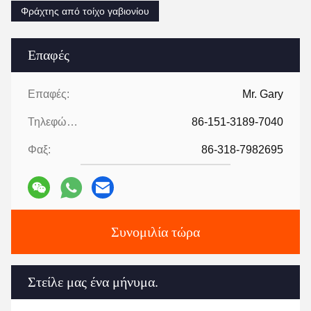
Φράχτης από τοίχο γαβιονίου
Επαφές
Επαφές:
Mr. Gary
Τηλεφώνημα:
86-151-3189-7040
Φαξ:
86-318-7982695
Συνομιλία τώρα
Στείλε μας ένα μήνυμα.