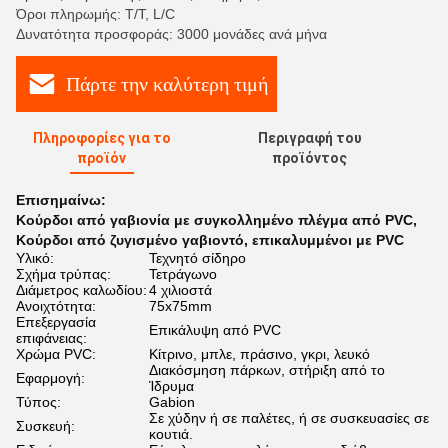
Όροι πληρωμής: T/T, L/C
Δυνατότητα προσφοράς: 3000 μονάδες ανά μήνα
Πάρτε την καλύτερη τιμή
Πληροφορίες για το
Περιγραφή του
προϊόν
προϊόντος
Επισημαίνω:
Κούρδοι από γαβιονία με συγκολλημένο πλέγμα από PVC
,
Κούρδοι από ζυγισμένο γαβιοντό
,
επικαλυμμένοι με PVC
Υλικό:
Τεχνητό σίδηρο
Σχήμα τρύπας:
Τετράγωνο
Διάμετρος καλωδίου:
4 χιλιοστά
Ανοιχτότητα:
75x75mm
Επεξεργασία
Επικάλυψη από PVC
επιφάνειας:
Χρώμα PVC:
Κίτρινο, μπλε, πράσινο, γκρι, λευκό
Διακόσμηση πάρκων, στήριξη από το
Εφαρμογή:
Ίδρυμα
Τύπος:
Gabion
Σε χύδην ή σε παλέτες, ή σε συσκευασίες σε
Συσκευή:
κουτιά.