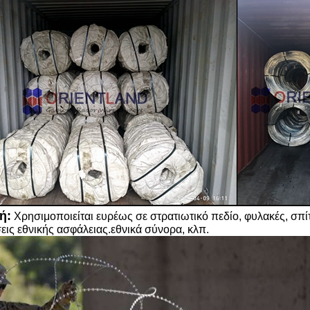
ή:
Χρησιμοποιείται ευρέως σε στρατιωτικό πεδίο, φυλακές, σπίτ
εις εθνικής ασφάλειας.εθνικά σύνορα, κλπ.