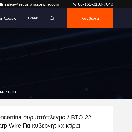
sales@securityrazorwire.com
86-151-3189-7040
δηλώσεις
Κουβέντα
Greek
κά κτίρια
oncertina συρματόπλεγμα / BTO 22
rp Wire Για κυβερνητικά κτίρια