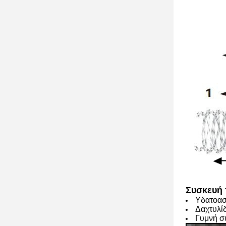
Συσκευή 
Υδατοασ
Δαχτυλί
Γυμνή σ