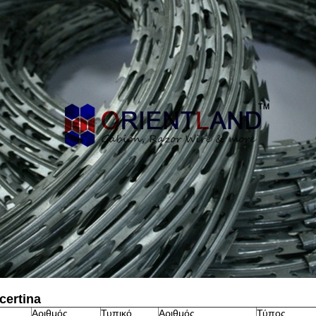
certina
Αριθμός
Τυπικό
Αριθμός
Τύπος