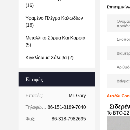
(16)
Επισημαίν
Υφαμένο Πλέγμα Καλωδίων
Ονομασ
(16)
προϊόν
Μεταλλικό Σύρμα Και Καρφιά
Σκοπός
(5)
Διάμετ
Κιγκλίδωμα Χάλυβα
(2)
Αριθμό
Επαφές
Δείγμα:
Επαφές:
Mr. Gary
Ατσάλι Con
Σιδερέ
Τηλεφώνημα:
86-151-3189-7040
Το BTO-22 
Φαξ:
86-318-7982695