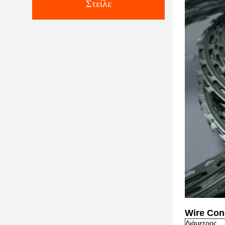
Στείλε
Wire Con
Διάμετρος