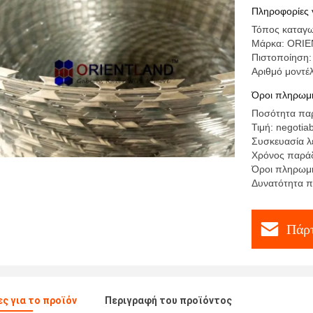
Πληροφορίες 
Τόπος καταγω
Μάρκα: ORI
Πιστοποίηση:
Αριθμό μοντ
Όροι πληρωμή
Ποσότητα παρ
Τιμή: negotia
Συσκευασία λ
Χρόνος παρά
Όροι πληρωμή
Δυνατότητα π
Πάρτ
ς για το προϊόν
Περιγραφή του προϊόντος