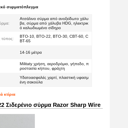
ακό συρματόπλεγμα
Ατσάλινο σύρμα από ανοξείδωτο χάλυ
ύρμα:
βα, σύρμα από χάλυβα HDG, ηλεκτρικ
ό καλωδιωμένο σίδηρο
BTO-10, BTO-22, BTO-30, CBT-60, C
 τύπος:
BT-65
14-16 μέτρα
Militaty χρήση, αεροδρόμιο, γήπεδο, π
ροστασία κήπου, φράχτη
Υδατοασφαλές χαρτί, πλαστική υφασμ
ένη σακούλα
ά κτίρια
2 Σιδερένιο σύρμα Razor Sharp Wire