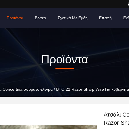
Προϊόντα
Βίντεο
Σχετικά Με Εμάς
Επαφή
Εκ
Προϊόντα
ι Concertina συρματόπλεγμα / BTO 22 Razor Sharp Wire Για κυβερνητι
Ατσάλι C
Razor Sha