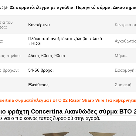
ω:
β- 22 συρματόπλεγμα με αγκάθια
,
Πυρηνικό σύρμα
,
Δικαστηρι
ία του
Κονσέρτινα
Κεντρικό σ
τος:
Πλάκα από ανοξείδωτο χάλυβα, πλακά
::
Αγκαθωτός
τ HDG
ρος πηνίου:
45cm, 60cm, 90cm
Μήκος:
ς βρόχων:
54-56 βρόχοι
Εφαρμογή:
Ελεύθερος
Συσκευή:
certina συρματόπλεγμα / BTO 22 Razor Sharp Wire Για κυβερνητικ
νιο φράχτη Concertina Ακανθώδες σύρμα BTO 2
είναι ο πιο κοινός τύπος ξυραφιού στην αγορά.