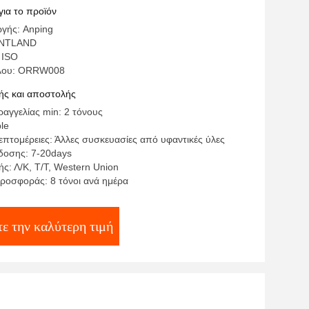
για το προϊόν
γής: Anping
ENTLAND
 ISO
έλου: ORRW008
ς και αποστολής
αγγελίας min: 2 τόνους
ble
επτομέρειες: Άλλες συσκευασίες από υφαντικές ύλες
δοσης: 7-20days
ς: Λ/Κ, Τ/Τ, Western Union
ροσφοράς: 8 τόνοι ανά ημέρα
ε την καλύτερη τιμή