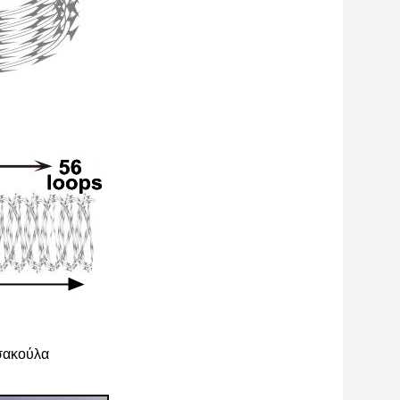
 σακούλα