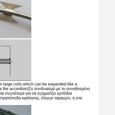
 in large coils which can be expanded like a
 as the accordion)Σε συνδυασμό με το συνηθισμένο
ίται συχνότερα για να σχηματίζει εμπόδια
στρατόπεδα κράτησης, έλεγχο ταραχών, ή στα