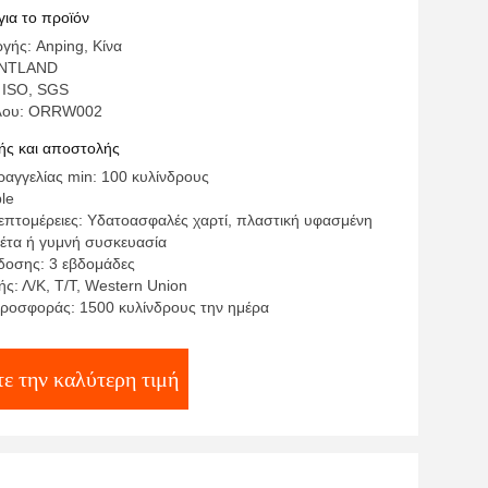
για το προϊόν
γής: Anping, Κίνα
ENTLAND
 ISO, SGS
έλου: ORRW002
ς και αποστολής
αγγελίας min: 100 κυλίνδρους
ble
επτομέρειες: Υδατοασφαλές χαρτί, πλαστική υφασμένη
έτα ή γυμνή συσκευασία
οσης: 3 εβδομάδες
ς: Λ/Κ, Τ/Τ, Western Union
ροσφοράς: 1500 κυλίνδρους την ημέρα
ε την καλύτερη τιμή