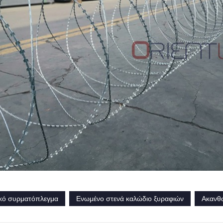
κό συρματόπλεγμα
Ενωμένο στενά καλώδιο ξυραφιών
Ακανθ