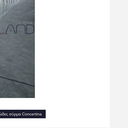
ώδες σύρμα Concertina