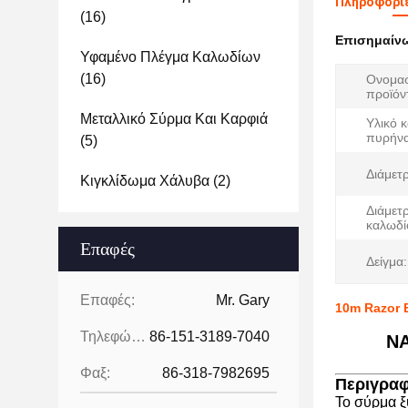
Πληροφορίε
(16)
Επισημαίν
Υφαμένο Πλέγμα Καλωδίων
(16)
Ονομασ
προϊόν
Μεταλλικό Σύρμα Και Καρφιά
Υλικό 
πυρήνα
(5)
Διάμετ
Κιγκλίδωμα Χάλυβα
(2)
Διάμετ
καλωδί
Επαφές
Δείγμα:
Επαφές:
Mr. Gary
10m Razor B
Τηλεφώνημα:
86-151-3189-7040
ΝΑ
Φαξ:
86-318-7982695
Περιγραφ
Το σύρμα ξ