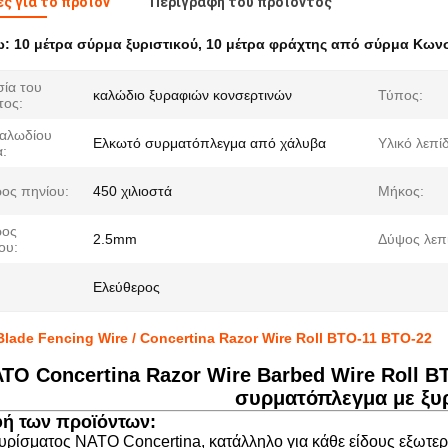
ς για το προϊόν
Περιγραφή του προϊόντος
ω:
10 μέτρα σύρμα ξυριστικού
,
10 μέτρα φράχτης από σύρμα Κων
ία του
καλώδιο ξυραφιών κονσερτινών
Τύπος:
τος:
καλωδίου
Ελκωτό συρματόπλεγμα από χάλυβα
Υλικό λεπί
:
ρος πηνίου:
450 χιλιοστά
Μήκος:
ρος
2.5mm
Δύψος λεπ
ου:
Ελεύθερος
lade Fencing Wire / Concertina Razor Wire Roll BTO-11 ΒΤΟ-22
ΤΟ Concertina Razor Wire Barbed Wire Roll B
συρματόπλεγμα με ξυ
ή των προϊόντων:
υρίσματος NATO Concertina, κατάλληλο για κάθε είδους εξωτερικ