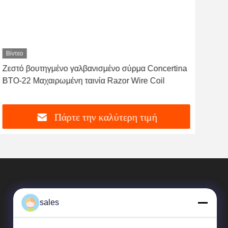
Βίντεο
Βίντ
Ζεστό βουτηγμένο γαλβανισμένο σύρμα Concertina
CBT
BTO-22 Μαχαιρωμένη ταινία Razor Wire Coil
Στρ
Πάρτε την καλύτερη τιμή
sales