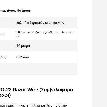
σταντίνου
,
Φράχτες
καλώδιο ξυραφιών κονσερτινών
Πλάκες από ζεστό γαλβαντισμένο σίδη
δας:
ρο
10 μέτρα
ίδας:
0.45mm
TO-22 Razor Wire (Συμβολοφόρο
ράφι)
ή χρήση, είναι η τέλεια επιλογή για την