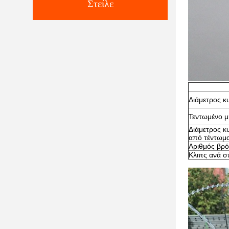
Στείλε
Διάμετρος κ
Τεντωμένο 
Διάμετρος κ
από τέντωμ
Αριθμός βρ
Κλιπς ανά σ