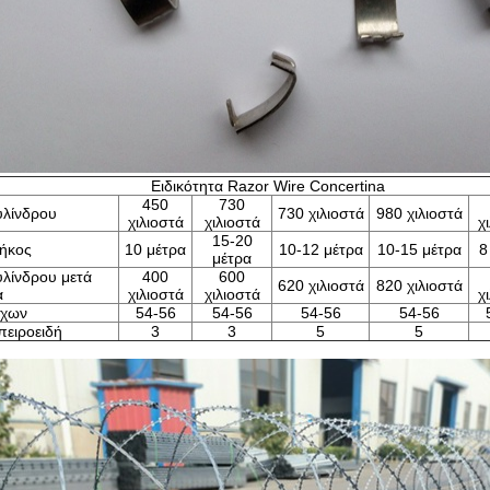
Ειδικότητα Razor Wire Concertina
450
730
υλίνδρου
730 χιλιοστά
980 χιλιοστά
χιλιοστά
χιλιοστά
χ
15-20
μήκος
10 μέτρα
10-12 μέτρα
10-15 μέτρα
8
μέτρα
υλίνδρου μετά
400
600
620 χιλιοστά
820 χιλιοστά
α
χιλιοστά
χιλιοστά
χ
όχων
54-56
54-56
54-56
54-56
πειροειδή
3
3
5
5