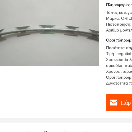
Πληροφορίες 
Τόπος καταγω
Μάρκα: ORI
Πιστοποίηση:
Αριθμό μοντ
Όροι πληρωμή
Ποσότητα παρ
Τιμή: negotia
Συσκευασία λ
σακούλα, παλ
Χρόνος παράδ
Όροι πληρωμή
Δυνατότητα π
Πάρτ