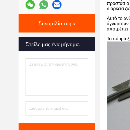
προστασία 
διάρκεια ζ
Αυτό το αν
Συνομιλία τώρα
άγνωστων ε
αποτρέπει 
Το σύρμα ξ
Στείλε μας ένα μήνυμα.