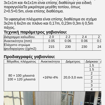
3x1x1m και 4x1x1m είναι επίσης διαθέσιμα για ειδική
παραγγελίαΤα μικρότερα μεγέθη τοπίου, όπως
2×0.5×0.5m, είναι επίσης διαθέσιμα.
Τα υφασμένα πλέγματα είναι επίσης διαθέσιμα σε σχήμα
3x2m ή 6x2m σε πλάνο και 0,17m, 0,23m 0,3m ή 0,5m
πάχος.
Τεχνική παράμετρος γαβιονίου:
Διάγραμμα καλωδίου.
2.0
2.2
2.4
2.7
Ανεκτικότητα (mm)
0.05
0.06
0.06
0.06
Ελάχιστο στρώμα
215
230
230
245
ψευδαργύρου ((g/m2)
Προδιαγραφές γαβιονίου:
Μέγεθος πλέγματος
Ανεκτικότητα
Διάμετρος
Διάρκεια
Δι
1.5
1.5
2
80 × 100 χιλιοστά
+16%/-4%
20,0-3,0 mm
2
100 × 120 χιλιοστά
3
3
4