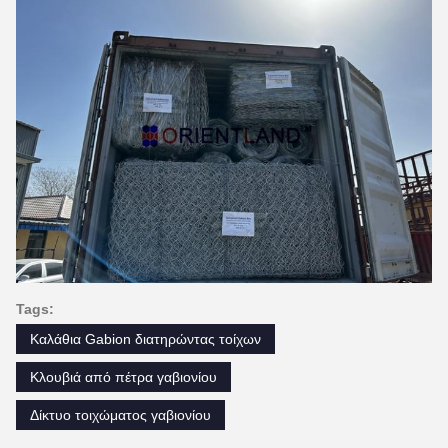
Tags:
Καλάθια Gabion διατηρώντας τοίχων
Κλουβιά από πέτρα γαβιονίου
Δίκτυο τοιχώματος γαβιονίου