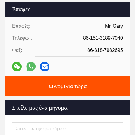
Επαφές
Επαφές:
Mr. Gary
Τηλεφώνημα:
86-151-3189-7040
Φαξ:
86-318-7982695
Συνομιλία τώρα
Στείλε μας ένα μήνυμα.