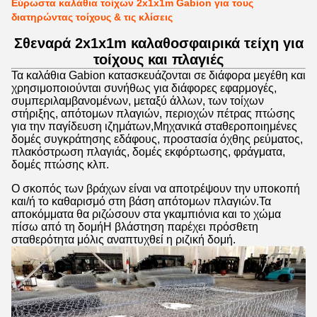
Εύρωστα καλάθια τοίχων 2x1x1m Gabion για τους
διατηρώντας τοίχους & τις κλίσεις
Σθεναρά 2x1x1m καλαθοσφαιρικά τείχη για
τοίχους και πλαγιές
Τα καλάθια Gabion κατασκευάζονται σε διάφορα μεγέθη και
χρησιμοποιούνται συνήθως για διάφορες εφαρμογές,
συμπεριλαμβανομένων, μεταξύ άλλων, των τοίχων
στήριξης, απότομων πλαγιών, περιοχών πέτρας πτώσης
για την παγίδευση ιζημάτων,Μηχανικά σταθεροποιημένες
δομές συγκράτησης εδάφους, προστασία όχθης ρεύματος,
πλακόστρωση πλαγιάς, δομές εκφόρτωσης, φράγματα,
δομές πτώσης κλπ.
Ο σκοπός των βράχων είναι να αποτρέψουν την υποκοπή
και/ή το καθαρισμό στη βάση απότομων πλαγιών.Τα
αποκόμματα θα ριζώσουν στα γκαμπιόνια και το χώμα
πίσω από τη δομήΗ βλάστηση παρέχει πρόσθετη
σταθερότητα μόλις αναπτυχθεί η ριζική δομή.