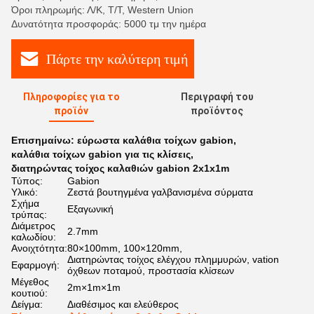
Όροι πληρωμής: Λ/Κ, Τ/Τ, Western Union
Δυνατότητα προσφοράς: 5000 τμ την ημέρα
Πάρτε την καλύτερη τιμή
Πληροφορίες για το
Περιγραφή του
προϊόν
προϊόντος
Επισημαίνω:
εύρωστα καλάθια τοίχων gabion
,
καλάθια τοίχων gabion για τις κλίσεις
,
διατηρώντας τοίχος καλαθιών gabion 2x1x1m
Τύπος:
Gabion
Υλικό:
Ζεστά βουτηγμένα γαλβανισμένα σύρματα
Σχήμα
Εξαγωνική
τρύπας:
Διάμετρος
2.7mm
καλωδίου:
Ανοιχτότητα:
80×100mm, 100×120mm,
Διατηρώντας τοίχος ελέγχου πλημμυρών, vation
Εφαρμογή:
όχθεων ποταμού, προστασία κλίσεων
Μέγεθος
2m×1m×1m
κουτιού:
Δείγμα:
Διαθέσιμος και ελεύθερος