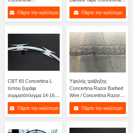
συρματόπλεγμα 15m 68
Σπείρες
Πάρτε την καλύτερη
Πάρτε την καλύτερη
σπείρες
τιμή
τιμή
CBT 65 Concertina L
Υψηλής τράβηξης
τύπου ξυράφι
Concertina Razor Barbed
συρματόπλεγμα 14-16m
Wire / Concertina Razor
μήκος προστασία κήπου
Coil BTO-11 BTO-22
Πάρτε την καλύτερη
Πάρτε την καλύτερη
τιμή
τιμή