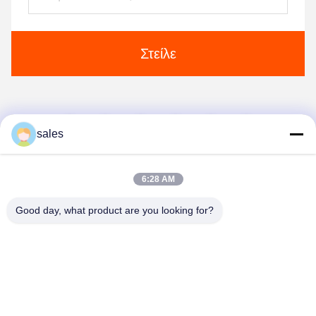
Στείλε
1
2
3
4
sales
6:28 AM
Good day, what product are you looking for?
Anping JQ Wire Mesh Products Co., Ltd.
sales@securityrazorwire.com