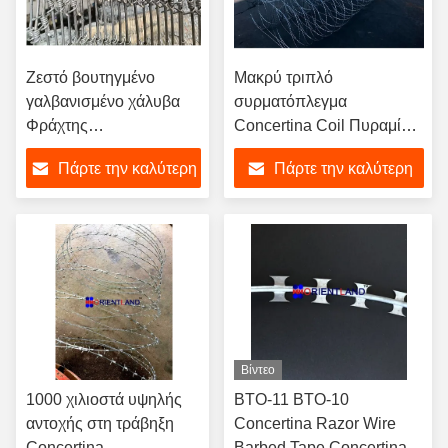
Ζεστό βουτηγμένο
Μακρύ τριπλό
γαλβανισμένο χάλυβα
συρματόπλεγμα
Φράχτης
Concertina Coil Πυραμίδα
συρματόπλεγμα
ξυράφι λεπίδα Σύρμα
Πάρτε την καλύτερη
Πάρτε την καλύτερη
Concertina Coil 500m
δωρεάν δείγμα
συρματόπλεγμα
τιμή
τιμή
Βίντεο
1000 χιλιοστά υψηλής
ΒΤΟ-11 ΒΤΟ-10
αντοχής στη τράβηξη
Concertina Razor Wire
Concertina
Barbed Tape Concertina