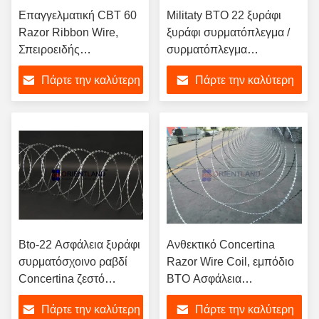
Επαγγελματική CBT 60
Militaty BTO 22 ξυράφι
Razor Ribbon Wire,
ξυράφι συρματόπλεγμα /
Σπειροειδής
συρματόπλεγμα
συρματόπλεγμα
Concertina
Πάρτε την καλύτερη
Πάρτε την καλύτερη
Φράχτης Δωρεάν δείγμα
τιμή
τιμή
Bto-22 Ασφάλεια ξυράφι
Ανθεκτικό Concertina
συρματόσχοινο ραβδί
Razor Wire Coil, εμπόδιο
Concertina ζεστό
BTO Ασφάλεια
βουτηγμένο
Σιδηρουργικό Φράχτη
Πάρτε την καλύτερη
Πάρτε την καλύτερη