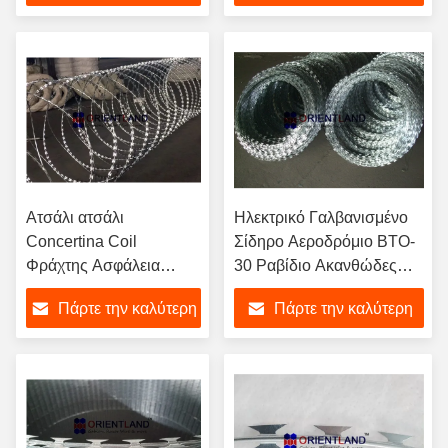
τιμή
τιμή
Ατσάλι ατσάλι
Ηλεκτρικό Γαλβανισμένο
Concertina Coil
Σίδηρο Αεροδρόμιο BTO-
Φράχτης Ασφάλεια
30 Ραβίδιο Ακανθώδες
συρματόπλεγμα 54-
Σύρμα
Πάρτε την καλύτερη
Πάρτε την καλύτερη
56loops
τιμή
τιμή