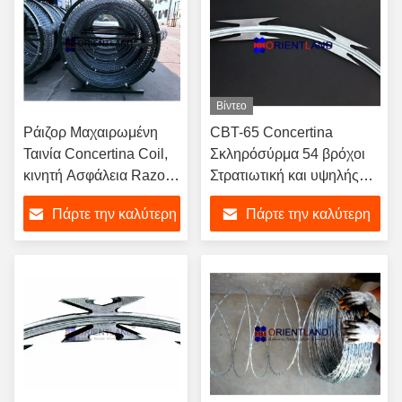
Βίντεο
Ράιζορ Μαχαιρωμένη
CBT-65 Concertina
Ταινία Concertina Coil,
Σκληρόσύρμα 54 βρόχοι
κινητή Ασφάλεια Razor
Στρατιωτική και υψηλής
Wire Mesh Φράχτης
ασφάλειας χρήση φράχτης
Πάρτε την καλύτερη
Πάρτε την καλύτερη
τιμή
τιμή