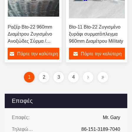
Ραζέρ Bto-22 960mm
Bto-11 Bto-22 Ζυγισμένο
Διαμέτρου Ζυγισμένο
ξυράφι συρματόπλεγμα
Ανοξώδες Σύρμα /
960mm Διαμέτρου Militaty
Constantino Razor Wire
Πάρτε την καλύτερη
Πάρτε την καλύτερη
τιμή
τιμή
1
2
3
4
Επαφές
Επαφές:
Mr. Gary
Τηλεφώνημα:
86-151-3189-7040